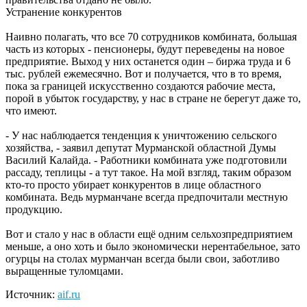
Устранение конкурентов
Наивно полагать, что все 70 сотрудников комбината, большая
часть из которых - пенсионеры, будут переведены на новое
предприятие. Выход у них останется один – биржа труда и 6
тыс. рублей ежемесячно. Вот и получается, что в то время,
пока за границей искусственно создаются рабочие места,
порой в убыток государству, у нас в стране не берегут даже то,
что имеют.
- У нас наблюдается тенденция к уничтожению сельского
хозяйства, - заявил депутат Мурманской областной Думы
Василий Калайда. - Работники комбината уже подготовили
рассаду, теплицы - а тут такое. На мой взгляд, таким образом
кто-то просто убирает конкурентов в лице областного
комбината. Ведь мурманчане всегда предпочитали местную
продукцию.
Вот и стало у нас в области ещё одним сельхозпредприятием
меньше, а оно хоть и было экономически нерентабельное, зато
огурцы на столах мурманчан всегда были свои, заботливо
выращенные туломцами.
Источник:
aif.ru