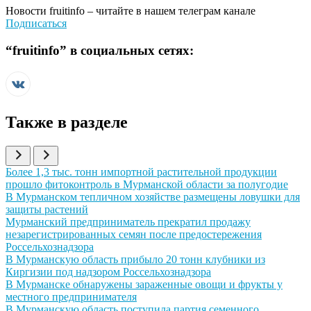
Новости
fruitinfo
– читайте в нашем телеграм канале
Подписаться
“
fruitinfo
” в социальных сетях:
Также в разделе
Иллюстрация новости
Более 1,3 тыс. тонн импортной растительной продукции
прошло фитоконтроль в Мурманской области за полугодие
Иллюстрация новости
В Мурманском тепличном хозяйстве размещены ловушки для
защиты растений
Иллюстрация новости
Мурманский предприниматель прекратил продажу
незарегистрированных семян после предостережения
Россельхознадзора
Иллюстрация новости
В Мурманскую область прибыло 20 тонн клубники из
Киргизии под надзором Россельхознадзора
Иллюстрация новости
В Мурманске обнаружены зараженные овощи и фрукты у
местного предпринимателя
Иллюстрация новости
В Мурманскую область поступила партия семенного