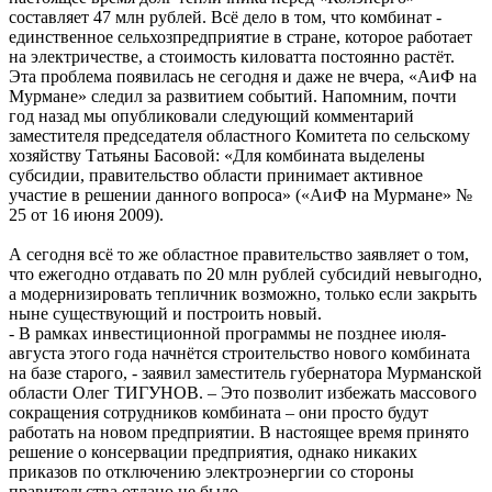
составляет 47 млн рублей. Всё дело в том, что комбинат -
единственное сельхозпредприятие в стране, которое работает
на электричестве, а стоимость киловатта постоянно растёт.
Эта проблема появилась не сегодня и даже не вчера, «АиФ на
Мурмане» следил за развитием событий. Напомним, почти
год назад мы опубликовали следующий комментарий
заместителя председателя областного Комитета по сельскому
хозяйству Татьяны Басовой: «Для комбината выделены
субсидии, правительство области принимает активное
участие в решении данного вопроса» («АиФ на Мурмане» №
25 от 16 июня 2009).
А сегодня всё то же областное правительство заявляет о том,
что ежегодно отдавать по 20 млн рублей субсидий невыгодно,
а модернизировать тепличник возможно, только если закрыть
ныне существующий и построить новый.
- В рамках инвестиционной программы не позднее июля-
августа этого года начнётся строительство нового комбината
на базе старого, - заявил заместитель губернатора Мурманской
области Олег ТИГУНОВ. – Это позволит избежать массового
сокращения сотрудников комбината – они просто будут
работать на новом предприятии. В настоящее время принято
решение о консервации предприятия, однако никаких
приказов по отключению электроэнергии со стороны
правительства отдано не было.