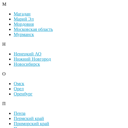
М
Магадан
Марий Эл
Мордовия
Московская область
Мурманск
Н
Ненецкий АО
Нижний Новгород
Новосибирск
О
Омск
Орел
Оренбург
П
Пенза
Пермский край
Приморский край