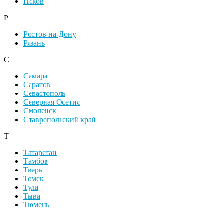
Псков
Р
Ростов-на-Дону
Рязань
С
Самара
Саратов
Севастополь
Северная Осетия
Смоленск
Ставропольский край
Т
Татарстан
Тамбов
Тверь
Томск
Тула
Тыва
Тюмень