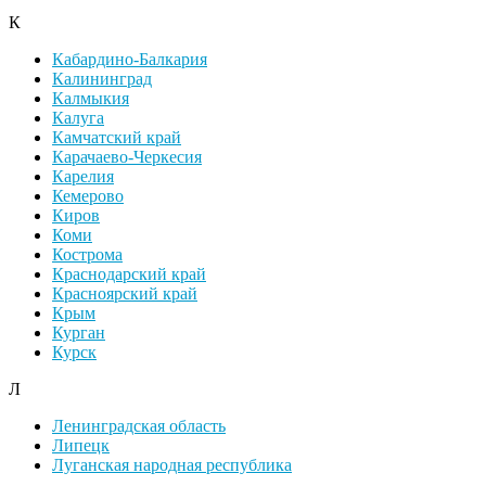
К
Кабардино-Балкария
Калининград
Калмыкия
Калуга
Камчатский край
Карачаево-Черкесия
Карелия
Кемерово
Киров
Коми
Кострома
Краснодарский край
Красноярский край
Крым
Курган
Курск
Л
Ленинградская область
Липецк
Луганская народная республика