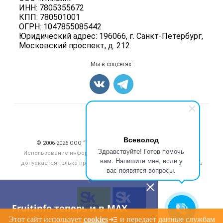
Ягоды
ИНН: 7805355672
Для СМИ
Вакансии
КПП: 780501001
Орехи
ОГРН: 1047855085442
Блог
Грибы
Юридический адрес: 196066, г. Санкт-Петербург,
Московский проспект, д. 212
Оборудование
Добавить объявление
Мы в соцсетях:
Карта объявлений
Счетчики, авторское право, логотипы
Всеволод
© 2006‑2026 ООО “Инлайн”. 12+ Все права защищены.
Здравствуйте! Готов помочь
Использование информации, размещенной на данном сайте,
вам. Напишите мне, если у
допускается только при размещении активной гиперссылки на
вас появятся вопросы.
сайт
fruitinfo.ru
Fruitinfo теперь и в MAX
Этот сайт использует
cookies
и передает данные службам