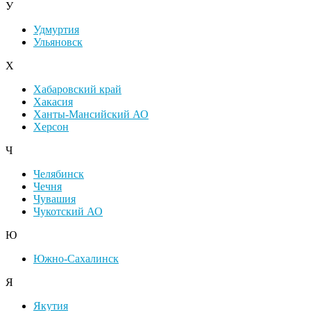
У
Удмуртия
Ульяновск
Х
Хабаровский край
Хакасия
Ханты-Мансийский АО
Херсон
Ч
Челябинск
Чечня
Чувашия
Чукотский АО
Ю
Южно-Сахалинск
Я
Якутия