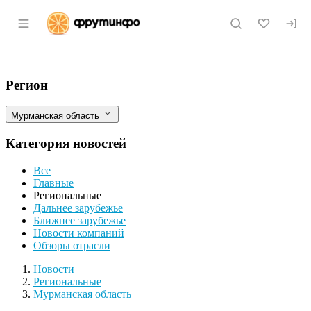
Раздел навигации по сайту fruitinfo.ru
Мурманская область: нетепличные усло
Фильтры
Регион
Мурманская область
Категория новостей
Все
Главные
Региональные
Дальнее зарубежье
Ближнее зарубежье
Новости компаний
Обзоры отрасли
Новости
Разделы
Новости
Региональные
Мурманская область